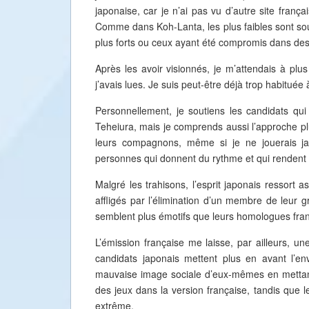
japonaise, car je n’ai pas vu d’autre site frança
Comme dans Koh-Lanta, les plus faibles sont souve
plus forts ou ceux ayant été compromis dans des
Après les avoir visionnés, je m’attendais à pl
j’avais lues. Je suis peut-être déjà trop habituée
Personnellement, je soutiens les candidats qu
Teheiura, mais je comprends aussi l’approche plus
leurs compagnons, même si je ne jouerais j
personnes qui donnent du rythme et qui rendent l
Malgré les trahisons, l’esprit japonais ressort
affligés par l’élimination d’un membre de leur 
semblent plus émotifs que leurs homologues franç
L’émission française me laisse, par ailleurs, un
candidats japonais mettent plus en avant l’e
mauvaise image sociale d’eux-mêmes en mettant l
des jeux dans la version française, tandis que 
extrême.