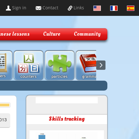
Sign in
Contact
Links
nese lessons
Culture
Community
Skills tracking
2013