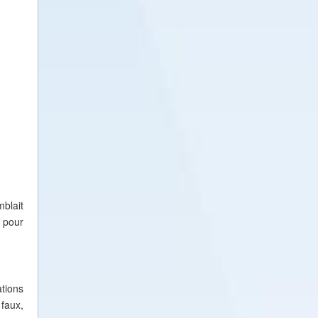
blait
 pour
tions
 faux,