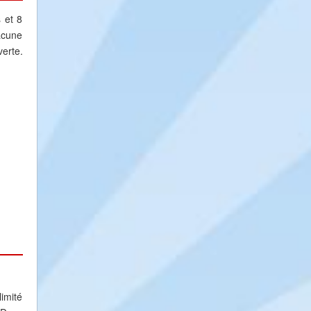
 et 8
acune
erte.
limité