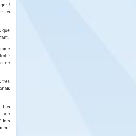
ager !
er les
s que
tant.
comme
trahir
re de
 très
onais
e. Les
r une
é lors
ement