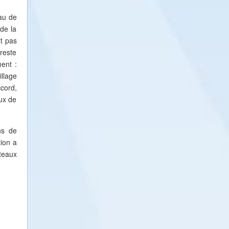
au de
 de la
it pas
reste
ment :
llage
ccord,
eux de
ns de
tion a
teaux