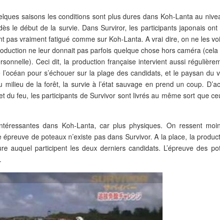
uelques saisons les conditions sont plus dures dans Koh-Lanta au nive
ès le début de la survie. Dans Surviror, les participants japonais ont
ent pas vraiment fatigué comme sur Koh-Lanta. A vrai dire, on ne les vo
oduction ne leur donnait pas parfois quelque chose hors caméra (cela 
rsonnelle). Ceci dit, la production française intervient aussi régulière
’océan pour s’échouer sur la plage des candidats, et le paysan du vi
u milieu de la forêt, la survie à l’état sauvage en prend un coup. D’a
et du feu, les participants de Survivor sont livrés au même sort que c
intéressantes dans Koh-Lanta, car plus physiques. On ressent moi
e épreuve de poteaux n’existe pas dans Survivor. A la place, la produc
re auquel participent les deux derniers candidats. L’épreuve des po
.