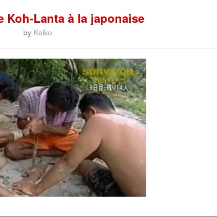
oh-Lanta à la japonaise
by
Keiko