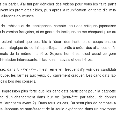
is en parler. J’ai fini par dénicher des vidéos pour vous les faire part
nt les premières cibles, puis après la réunification, on tente d’élimin
 alliances douteuses.
us de trahison et de manigances, compte tenu des critiques japonaise
 à la version française, et ce genre de tactiques ne me choquent plus au
i restent autant que possible à l’écart des tactiques et coups bas 
 stratégique de certains participants prêts à créer des alliances et à 
amais de la même manière. Soyons honnêtes, c’est aussi ce gen
’émission intéressante. Il faut des mauvais et des héros.
 assez dans サバイバー. Il est, en effet, fréquent d’y voir des candidats
groupe, les larmes aux yeux, ou carrément craquer. Les candidats jap
ais lors des conseils.
e impression plus forte que les candidats participent pour la cagnott
nvie d’un changement dans leur vie (peut-être par tabou de donne
’argent en avant ?). Dans tous les cas, j’ai senti plus de combativit
les Japonais se satisfassent de la seule expérience dans un environn