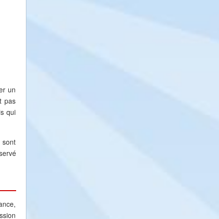
er un
t pas
s qui
 sont
servé
ance,
ssion