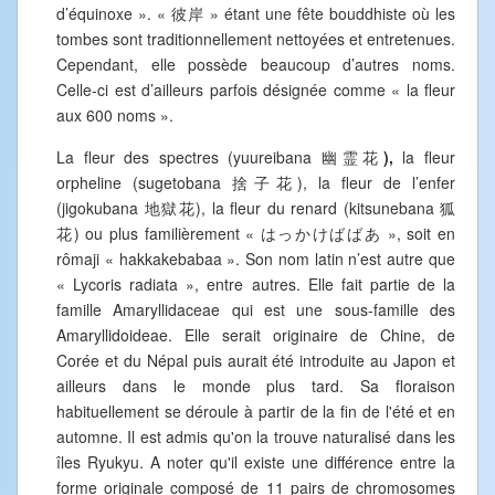
d’équinoxe ». « 彼岸 » étant une fête bouddhiste où les
tombes sont traditionnellement nettoyées et entretenues.
Cependant, elle possède beaucoup d’autres noms.
Celle-ci est d’ailleurs parfois désignée comme « la fleur
aux 600 noms ».
La fleur des spectres (yuureibana 幽霊花
),
la fleur
orpheline (sugetobana 捨子花), la fleur de l’enfer
(jigokubana 地獄花), la fleur du renard (kitsunebana 狐
花) ou plus familièrement « はっかけばばあ », soit en
rômaji « hakkakebabaa ». Son nom latin n’est autre que
« Lycoris radiata », entre autres. Elle fait partie de la
famille Amaryllidaceae qui est une sous-famille des
Amaryllidoideae. Elle serait originaire de Chine, de
Corée et du Népal puis aurait été introduite au Japon et
ailleurs dans le monde plus tard. Sa floraison
habituellement se déroule à partir de la fin de l'été et en
automne. Il est admis qu'on la trouve naturalisé dans les
îles Ryukyu. A noter qu'il existe une différence entre la
forme originale composé de 11 pairs de chromosomes