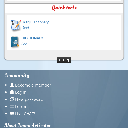
Quick tools
Kanji Dictionary
tool
DICTIONARY
tool
TOP
Community
Become a member
Log in
New password
Forum
Live CHAT!
About Japan Activator