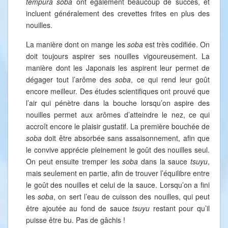
tempura soba
ont également beaucoup de succès, et
incluent généralement des crevettes frites en plus des
nouilles.
La manière dont on mange les
soba
est très codifiée. On
doit toujours aspirer ses nouilles vigoureusement. La
manière dont les Japonais les aspirent leur permet de
dégager tout l’arôme des
soba
, ce qui rend leur goût
encore meilleur. Des études scientifiques ont prouvé que
l’air qui pénètre dans la bouche lorsqu’on aspire des
nouilles permet aux arômes d’atteindre le nez, ce qui
accroît encore le plaisir gustatif. La première bouchée de
soba
doit être absorbée sans assaisonnement, afin que
le convive apprécie pleinement le goût des nouilles seul.
On peut ensuite tremper les
soba
dans la sauce
tsuyu
,
mais seulement en partie, afin de trouver l’équilibre entre
le goût des nouilles et celui de la sauce. Lorsqu’on a fini
les
soba
, on sert l’eau de cuisson des nouilles, qui peut
être ajoutée au fond de sauce
tsuyu
restant pour qu’il
puisse être bu. Pas de gâchis !