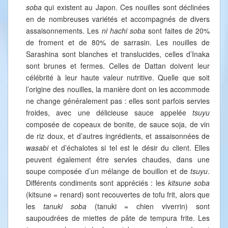
soba
qui existent au Japon. Ces nouilles sont déclinées
en de nombreuses variétés et accompagnés de divers
assaisonnements. Les
ni hachi soba
sont faites de 20%
de froment et de 80% de sarrasin. Les nouilles de
Sarashina sont blanches et translucides, celles d’Inaka
sont brunes et fermes. Celles de Dattan doivent leur
célébrité à leur haute valeur nutritive. Quelle que soit
l’origine des nouilles, la manière dont on les accommode
ne change généralement pas : elles sont parfois servies
froides, avec une délicieuse sauce appelée
tsuyu
composée de copeaux de bonite, de sauce soja, de vin
de riz doux, et d’autres ingrédients, et assaisonnées de
wasabi
et d’échalotes si tel est le désir du client. Elles
peuvent également être servies chaudes, dans une
soupe composée d’un mélange de bouillon et de
tsuyu
.
Différents condiments sont appréciés : les
kitsune
soba
(kitsune = renard) sont recouvertes de tofu frit, alors que
les
tanuki soba
(tanuki = chien viverrin) sont
saupoudrées de miettes de pâte de tempura frite. Les