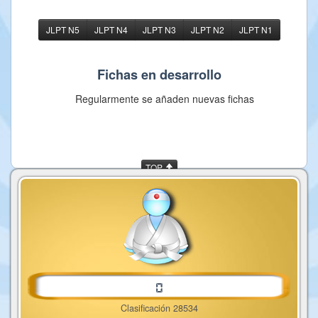
JLPT N5
JLPT N4
JLPT N3
JLPT N2
JLPT N1
Fichas en desarrollo
Regularmente se añaden nuevas fichas
TOP
Clasificación 28534