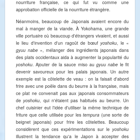
nourriture française, ce qui fut vu comme une
approbation officielle de la nourriture étrangère.
Néanmoins, beaucoup de Japonais avaient encore du
mal à manger de la viande. À Yokohama, une grande
ville portuaire où beaucoup d'étrangers vivaient, et aussi
le lieu d'invention d'un ragoût de bœuf
yoshoku
, le «
gyuu nabe
», mélanger des ingrédients japonais dans
des plats occidentaux aida à augmenter la popularité du
yoshoku
. Ajouter de la sauce miso au
gyuu nabe
le fit
devenir savoureux pour les palais japonais. Un autre
exemple est la côtelette de veau : on la faisait d'abord
frire avec une poêle dans du beurre à la française, mais
ce plat ne convenait pas aux japonais consommateurs
de
yoshoku
, qui n'étaient pas habitués au beurre. Un
chef cuisinier eut l'idée d'utiliser la même technique de
friture que celle utilisée pour les
tempura
(une sorte de
beignet japonais) pour frire les côtelettes. Beaucoup
considèrent que ces expérimentations sur le
yoshoku
illustrent la tendance qu'a le Japon à accepter des