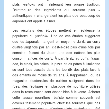
plats
yoshoku
ont maintenant leur propre tradition.
Réintroduire des ingrédients qui seraient plus «
authentiques » changeraient les plats que beaucoup de
Japonais ont appris à aimer.
Les résultats des études mettent en évidence la
popularité du
yoshoku
. Une de ces études suggèrent
que les Japonais mangent en moyenne du riz au curry
quatre-vingt fois par an, c'est-à-dire plus d'une fois par
semaine, faisant du Japon une des nations les plus
consommatrices de curry. À part le riz au curry, l'
omu-
rice
, le steak, les cakes, la pizza et les pâtes à l'italienne
se sont tous classés dans les top dix des plats favoris
des enfants de moins de 15 ans. À Kappabashi, où les
magasins d'ustensiles de cuisine s'alignent dans les
rues, des répliques en plastique de nourriture utilisés
dans la restauration sont disponibles à la vente. Acheter
cette fausse nourriture réaliste comme souvenir est
devenu tellement populaire chez les touristes que des
versions d'
omu-rice
et d'autres plats
yoshoku
ont été