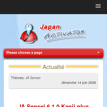
Toggl
navig
Actualité
Thèmes:
JA Sensei
dimanche 14 juin 2026
JA Sensei 6.1.0 Kanji plus