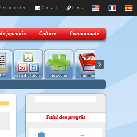
Se connecter
Contact
Liens
de japonais
Culture
Communauté
Suivi des progrès