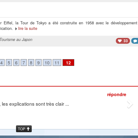
r Eiffel, la Tour de Tokyo a été construite en 1958 avec le développement
ication.
lire la suite
Tourisme au Japon
33
4
5
6
7
8
9
10
11
12
Ne
répondre
s explications sont très clair ...
TOP