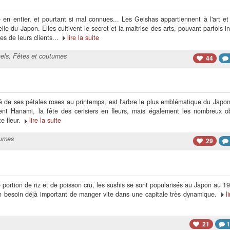
n entier, et pourtant si mal connues... Les Geishas appartiennent à l'art et
elle du Japon. Elles cultivent le secret et la maitrise des arts, pouvant parfois in
es de leurs clients...
lire la suite
nels
,
Fêtes et coutumes
44
ré de ses pétales roses au printemps, est l'arbre le plus emblématique du Japo
nt Hanami, la fête des cerisiers en fleurs, mais également les nombreux ob
te fleur.
lire la suite
tumes
29
portion de riz et de poisson cru, les sushis se sont popularisés au Japon au 
n besoin déjà important de manger vite dans une capitale très dynamique.
l
21
1