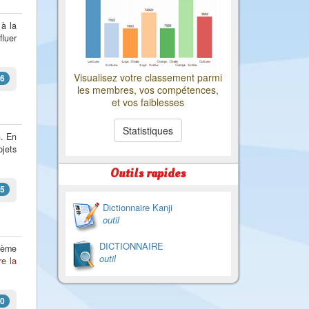
 à la
fluer
Visualisez votre classement parmi
6
les membres, vos compétences,
et vos faiblesses
Statistiques
n. En
jets
Outils rapides
5
Dictionnaire Kanji
outil
DICTIONNAIRE
19ème
outil
ire la
0