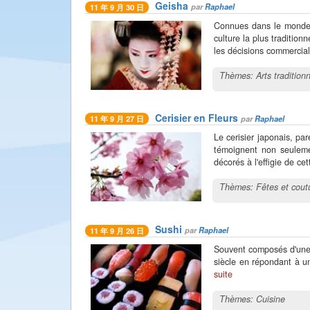
Geisha
par
Raphael
11 年 9 月 30 日
Connues dans le monde e
culture la plus traditionn
les décisions commercial
Thèmes:
Arts tradition
Cerisier en Fleurs
par
Raphael
11 年 9 月 27 日
Le cerisier japonais, pa
témoignent non seuleme
décorés à l'effigie de cet
Thèmes:
Fêtes et cou
Sushi
par
Raphael
11 年 9 月 26 日
Souvent composés d'une 
siècle en répondant à u
suite
Thèmes:
Cuisine