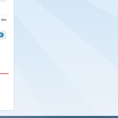
 des
5
xt