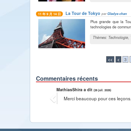
La Tour de Tokyo
par
Gladys-chan
11 年 9 月 14 日
Plus grande que la Tou
technologies de commun
Thèmes:
Technologie
,
<<
<
3
Commentaires récents
Previous
MathiasShira a dit
(26 juil. 2026)
Merci beaucoup pour ces leçons, le