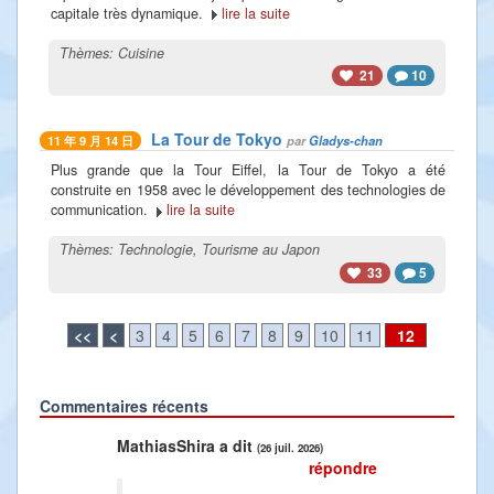
capitale très dynamique.
lire la suite
Thèmes:
Cuisine
21
10
La Tour de Tokyo
par
Gladys-chan
11 年 9 月 14 日
Plus grande que la Tour Eiffel, la Tour de Tokyo a été
construite en 1958 avec le développement des technologies de
communication.
lire la suite
Thèmes:
Technologie
,
Tourisme au Japon
33
5
<<
<
3
4
5
6
7
8
9
10
11
12
Commentaires récents
Previous
Next
MathiasShira a dit
(26 juil. 2026)
répondre