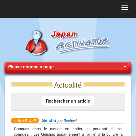
Toggl
navig
Actualité
Rechercher un article
Geisha
par
Raphael
11 年 9 月 30 日
Connues dans le monde en entier, et pourtant si mal
connues... Les Geishas appartiennent à l'art et à la culture la