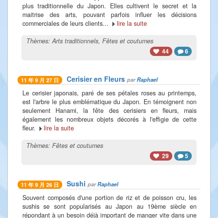
plus traditionnelle du Japon. Elles cultivent le secret et la
maitrise des arts, pouvant parfois influer les décisions
commerciales de leurs clients...
lire la suite
Thèmes:
Arts traditionnels
,
Fêtes et coutumes
44
6
Cerisier en Fleurs
par
Raphael
11 年 9 月 27 日
Le cerisier japonais, paré de ses pétales roses au printemps,
est l'arbre le plus emblématique du Japon. En témoignent non
seulement Hanami, la fête des cerisiers en fleurs, mais
également les nombreux objets décorés à l'effigie de cette
fleur.
lire la suite
Thèmes:
Fêtes et coutumes
29
5
Sushi
par
Raphael
11 年 9 月 26 日
Souvent composés d'une portion de riz et de poisson cru, les
sushis se sont popularisés au Japon au 19ème siècle en
répondant à un besoin déjà important de manger vite dans une