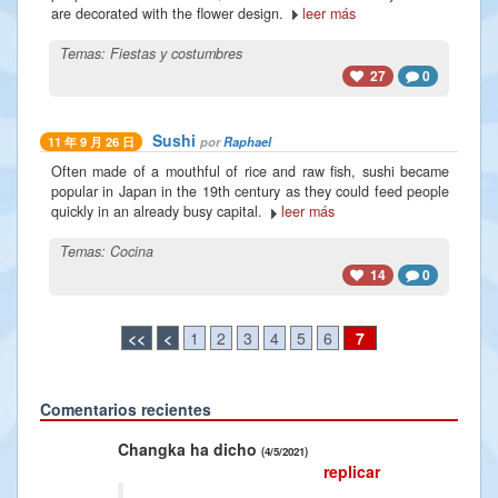
are decorated with the flower design.
leer más
Temas:
Fiestas y costumbres
27
0
Sushi
por
Raphael
11 年 9 月 26 日
Often made of a mouthful of rice and raw fish, sushi became
popular in Japan in the 19th century as they could feed people
quickly in an already busy capital.
leer más
Temas:
Cocina
14
0
<<
<
1
2
3
4
5
6
7
Comentarios recientes
Previous
Next
Changka ha dicho
(4/5/2021)
replicar