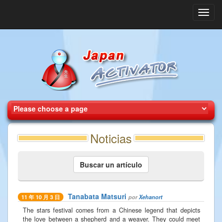
Toggl
navig
Noticias
Buscar un artículo
Tanabata Matsuri
por
Xehanort
11 年 10 月 3 日
The stars festival comes from a Chinese legend that depicts
the love between a shepherd and a weaver. They could meet