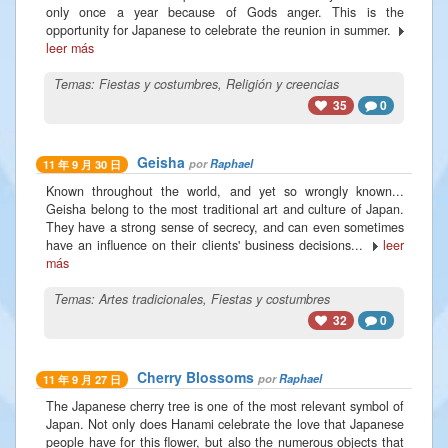
only once a year because of Gods anger. This is the
opportunity for Japanese to celebrate the reunion in summer.
leer más
Temas:
Fiestas y costumbres
,
Religión y creencias
35
0
Geisha
por
Raphael
11 年 9 月 30 日
Known throughout the world, and yet so wrongly known...
Geisha belong to the most traditional art and culture of Japan.
They have a strong sense of secrecy, and can even sometimes
have an influence on their clients' business decisions...
leer
más
Temas:
Artes tradicionales
,
Fiestas y costumbres
32
0
Cherry Blossoms
por
Raphael
11 年 9 月 27 日
The Japanese cherry tree is one of the most relevant symbol of
Japan. Not only does Hanami celebrate the love that Japanese
people have for this flower, but also the numerous objects that