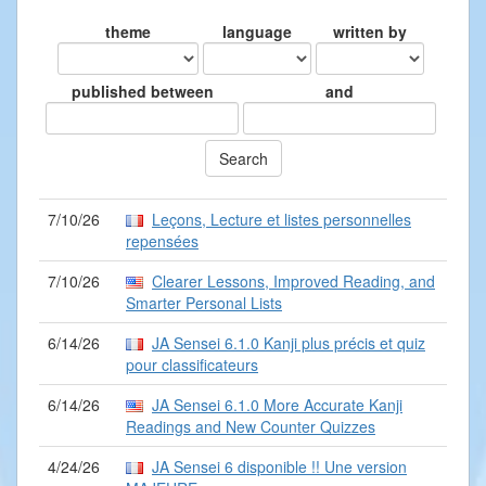
theme
language
written by
published between
and
7/10/26
Leçons, Lecture et listes personnelles
repensées
7/10/26
Clearer Lessons, Improved Reading, and
Smarter Personal Lists
6/14/26
JA Sensei 6.1.0 Kanji plus précis et quiz
pour classificateurs
6/14/26
JA Sensei 6.1.0 More Accurate Kanji
Readings and New Counter Quizzes
4/24/26
JA Sensei 6 disponible !! Une version