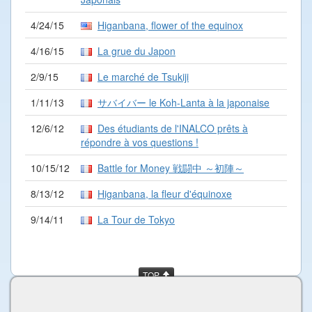
4/24/15
Higanbana, flower of the equinox
4/16/15
La grue du Japon
2/9/15
Le marché de Tsukiji
1/11/13
サバイバー le Koh-Lanta à la japonaise
12/6/12
Des étudiants de l'INALCO prêts à
répondre à vos questions !
10/15/12
Battle for Money 戦闘中 ～初陣～
8/13/12
Higanbana, la fleur d'équinoxe
9/14/11
La Tour de Tokyo
TOP