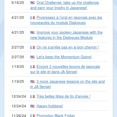
5/16/25
Oral Challenge: take up the challenge
and earn your trophy in Japanese!
4/21/25
Progressez à l’oral en japonais avec les
nouveautés du module Dialogues
4/21/25
Improve your spoken Japanese with the
new features in the Dialogues Module
2/27/25
On ne s'arrête pas en si bon chemin !
2/27/25
Let's keep the Momentum Going!
1/19/25
Encore 3 nouvelles leçons de japonais
sur le site et dans JA Sensei
1/19/25
3 more Japanese lessons on the site and
in JA Sensei
12/24/24
Très belles fêtes de fin d'année !
12/24/24
Happy holidays!
11/26/24
Promotion Black Friday