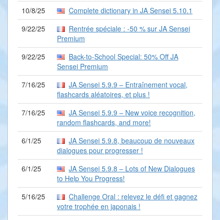
10/8/25
Complete dictionary in JA Sensei 5.10.1
9/22/25
Rentrée spéciale : -50 % sur JA Sensei
Premium
9/22/25
Back-to-School Special: 50% Off JA
Sensei Premium
7/16/25
JA Sensei 5.9.9 – Entraînement vocal,
flashcards aléatoires, et plus !
7/16/25
JA Sensei 5.9.9 – New voice recognition,
random flashcards, and more!
6/1/25
JA Sensei 5.9.8, beaucoup de nouveaux
dialogues pour progresser !
6/1/25
JA Sensei 5.9.8 – Lots of New Dialogues
to Help You Progress!
5/16/25
Challenge Oral : relevez le défi et gagnez
votre trophée en japonais !