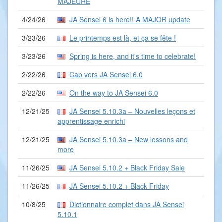
MAJEURE
4/24/26
JA Sensei 6 is here!! A MAJOR update
3/23/26
Le printemps est là, et ça se fête !
3/23/26
Spring is here, and it's time to celebrate!
2/22/26
Cap vers JA Sensei 6.0
2/22/26
On the way to JA Sensei 6.0
12/21/25
JA Sensei 5.10.3a – Nouvelles leçons et
apprentissage enrichi
12/21/25
JA Sensei 5.10.3a – New lessons and
more
11/26/25
JA Sensei 5.10.2 + Black Friday Sale
11/26/25
JA Sensei 5.10.2 + Black Friday
10/8/25
Dictionnaire complet dans JA Sensei
5.10.1